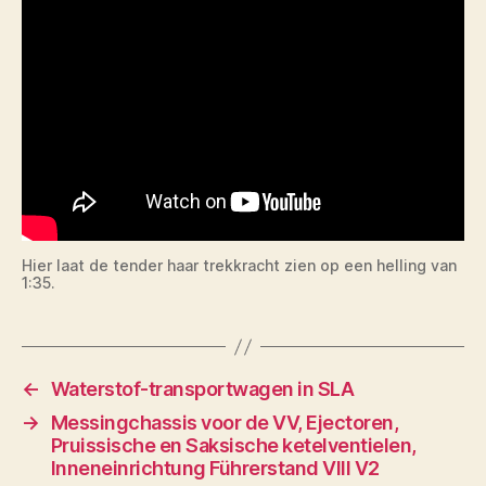
Hier laat de tender haar trekkracht zien op een helling van
1:35.
←
Waterstof-transportwagen in SLA
→
Messingchassis voor de VV, Ejectoren,
Pruissische en Saksische ketelventielen,
Inneneinrichtung Führerstand VIII V2