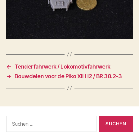
←
Tenderfahrwerk / Lokomotivfahrwerk
→
Bouwdelen voor de Piko XII H2 / BR 38.2-3
Suche
nach: